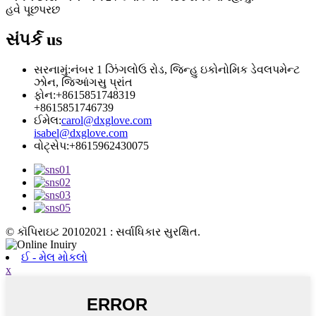
હવે પૂછપરછ
સંપર્ક
us
સરનામું:
નંબર 1 ઝિંગલોઉ રોડ, જિન્હુ ઇકોનોમિક ડેવલપમેન્ટ
ઝોન, જિઆંગસુ પ્રાંત
ફોન:
+8615851748319
+8615851746739
ઈમેલ:
carol@dxglove.com
isabel@dxglove.com
વોટ્સેપ:
+8615962430075
© કૉપિરાઇટ 20102021 : સર્વાધિકાર સુરક્ષિત.
ઈ - મેલ મોકલો
x