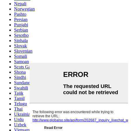
Nepali
Norwegian
Pashto
Persian
Punjabi
Serbian
Sesotho
Sinhala
Slovak
Slovenian
Somali
Samoan
Scots Gaelic
Shona
Sindhi
Sundanese
Swahili
Tajik
Tamil
Telugu
Thai
Ukrainian
Urdu
Uzbek
Vietnamese