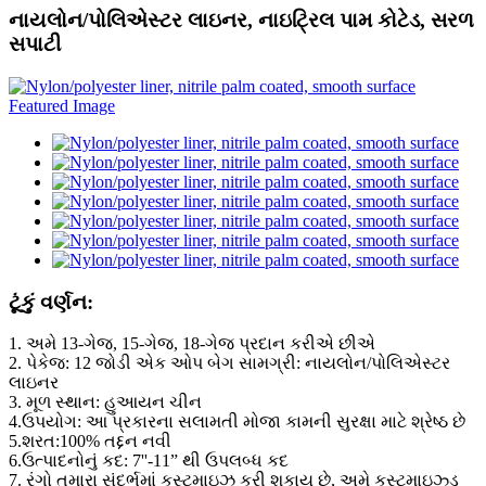
નાયલોન/પોલિએસ્ટર લાઇનર, નાઇટ્રિલ પામ કોટેડ, સરળ
સપાટી
ટૂંકું વર્ણન:
1. અમે 13-ગેજ, 15-ગેજ, 18-ગેજ પ્રદાન કરીએ છીએ
2. પેકેજ: 12 જોડી એક ઓપ બેગ સામગ્રી: નાયલોન/પોલિએસ્ટર
લાઇનર
3. મૂળ સ્થાન: હુઆયન ચીન
4.ઉપયોગ: આ પ્રકારના સલામતી મોજા કામની સુરક્ષા માટે શ્રેષ્ઠ છે
5.શરત:100% તદ્દન નવી
6.ઉત્પાદનોનું કદ: 7''-11” થી ઉપલબ્ધ કદ
7. રંગો તમારા સંદર્ભમાં કસ્ટમાઇઝ કરી શકાય છે, અમે કસ્ટમાઇઝ્ડ