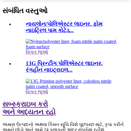
સંબંધિત વસ્તુઓ
નાયલોન/પોલિએસ્ટર લાઇનર, ફોમ
નાઇટ્રિલ પામ કોટેડ...
વિગત જુઓ
13G પ્રિન્ટીંગ પોલિએસ્ટર લાઇનર,
રંગહીન નાઇટ્રાઇલ...
વિગત જુઓ
સબ્સ્ક્રાઇબ કરો
અને અદ્યતન રહો
અમારા ઉત્પાદનો અથવા કિંમત સૂચિ વિશે પૂછપરછ માટે, કૃપા કરીને
અમને છોડો અને અમે 24 કલાકની અંદર સંપર્કમાં રહીશું.