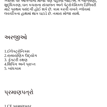
ગ્લોવ્સ પર આંગળીના મોજા પણ પહેરવા જોઈએ. તે જાળવણી,
શુદ્ધિકરણ, ઘન કચરાના સંચાલન અને પેટ્રોકેમિકલ ડિલિવરી
માટે પ્રથમ પસંદગી હોઈ શકે છે. કામ કરતી વખતે ગ્લોવમાં
લવચીકતા હાથમાં થાક ઘટાડે છે. તમારા મોજા સાથે.
અરજીઓ
1.ઈલેક્ટ્રોનિક્સ
2.રાસાયણિક ઉદ્યોગ
3. ફેક્ટરી રક્ષણ
4.શિપિંગ અને પ્રાપ્ત
5. બાંધકામ
પ્રમાણપત્રો
1.CE પ્રમાણપત્ર