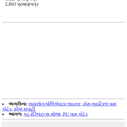
2.ISO પ્રમાણપત્ર
અગાઉના:
નાયલોન/પોલિએસ્ટર લાઇનર, ફોમ નાઇટ્રિલ પામ
કોટેડ, ફીણ સપાટી
આગળ:
કટ-રેઝિસ્ટન્સ મોજા, PU પામ કોટેડ