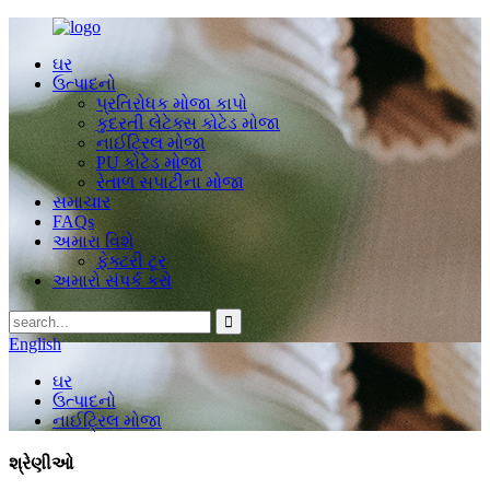
ઘર
ઉત્પાદનો
પ્રતિરોધક મોજા કાપો
કુદરતી લેટેક્સ કોટેડ મોજા
નાઈટ્રિલ મોજા
PU કોટેડ મોજા
રેતાળ સપાટીના મોજા
સમાચાર
FAQs
અમારા વિશે
ફેક્ટરી ટૂર
અમારો સંપર્ક કરો
English
ઘર
ઉત્પાદનો
નાઈટ્રિલ મોજા
શ્રેણીઓ