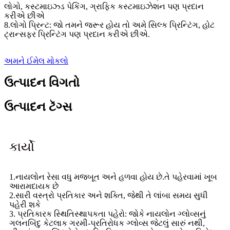
લોગો, કસ્ટમાઇઝ્ડ પેકિંગ, ગ્રાફિક કસ્ટમાઇઝેશન પણ પ્રદાન
કરીએ છીએ
8.લોગો પ્રિન્ટ: જો તમને જરૂર હોય તો અમે સિલ્ક પ્રિન્ટિંગ, હોટ
ટ્રાન્સફર પ્રિન્ટિંગ પણ પ્રદાન કરીએ છીએ.
અમને ઈમેલ મોકલો
ઉત્પાદન વિગતો
ઉત્પાદન ટૅગ્સ
કાર્યો
1.નાયલોન રેસા વધુ મજબૂત અને હળવા હોય છે.તે પહેરવામાં ખૂબ
આરામદાયક છે
2.સારી વસ્ત્રો પ્રતિકાર અને શક્તિ, જેથી તે લાંબા સમય સુધી
પહેરી શકે
3. પ્રતિકારક સ્થિતિસ્થાપકતા પહેરો: જોકે નાયલોન ગ્લોવ્સનું
ગલનબિંદુ કેટલાક ગરમી-પ્રતિરોધક ગ્લોવ્સ જેટલું સારું નથી,