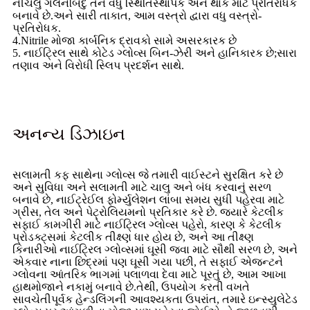
નીચલું ગલનબિંદુ તેને વધુ સ્થિતિસ્થાપક અને થાક માટે પ્રતિરોધક
બનાવે છે.અને સારી તાકાત, આમ વસ્ત્રો દ્વારા વધુ વસ્ત્રો-
પ્રતિરોધક.
4.Nitrile મોજા કાર્બનિક દ્રાવકો સામે અસરકારક છે
5. નાઈટ્રિલ સાથે કોટેડ ગ્લોવ્સ બિન-ઝેરી અને હાનિકારક છે;સારા
તણાવ અને વિરોધી સ્લિપ પ્રદર્શન સાથે.
અનન્ય ડિઝાઇન
સલામતી કફ સાથેના ગ્લોવ્સ જે તમારી વાઈસ્ટને સુરક્ષિત કરે છે
અને સુવિધા અને સલામતી માટે ચાલુ અને બંધ કરવાનું સરળ
બનાવે છે, નાઈટ્રેઈલ ફોર્મ્યુલેશન લાંબા સમય સુધી પહેરવા માટે
ગ્રીસ, તેલ અને પેટ્રોલિયમનો પ્રતિકાર કરે છે. જ્યારે કેટલીક
સફાઈ કામગીરી માટે નાઈટ્રિલ ગ્લોવ્સ પહેરો, કારણ કે કેટલીક
પ્રોડક્ટ્સમાં કેટલીક તીક્ષ્ણ ધાર હોય છે, અને આ તીક્ષ્ણ
કિનારીઓ નાઈટ્રિલ ગ્લોવ્સમાં ઘૂસી જવા માટે સૌથી સરળ છે, અને
એકવાર નાના છિદ્રમાં પણ ઘૂસી ગયા પછી, તે સફાઈ એજન્ટને
ગ્લોવના આંતરિક ભાગમાં પલાળવા દેવા માટે પૂરતું છે, આમ આખા
હાથમોજાને નકામું બનાવે છે.તેથી, ઉપયોગ કરતી વખતે
સાવચેતીપૂર્વક હેન્ડલિંગની આવશ્યકતા ઉપરાંત, તમારે ઇન્સ્યુલેટેડ